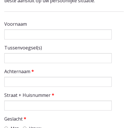
beste aansluit op uw persoonlijke situatie.
Voornaam
Tussenvoegsel(s)
Achternaam
*
Straat + Huisnummer
*
Geslacht
*