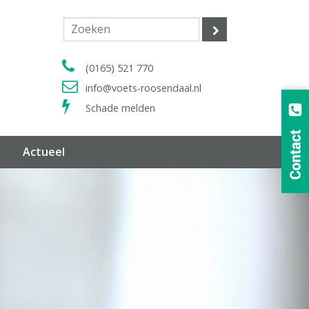
(0165) 521 770
info@voets-roosendaal.nl
Schade melden
Actueel