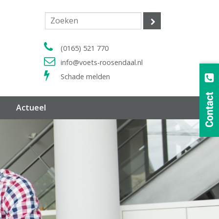
(0165) 521 770
info@voets-roosendaal.nl
Schade melden
Actueel