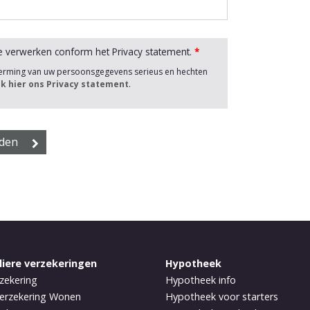
e verwerken conform het Privacy statement.
*
herming van uw persoonsgegevens serieus en hechten
jk hier ons Privacy statement
.
liere verzekeringen
Hypotheek
zekering
Hypotheek info
erzekering Wonen
Hypotheek voor starters