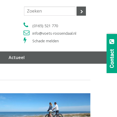
(0165) 521 770
info@voets-roosendaal.nl
Schade melden
Actueel