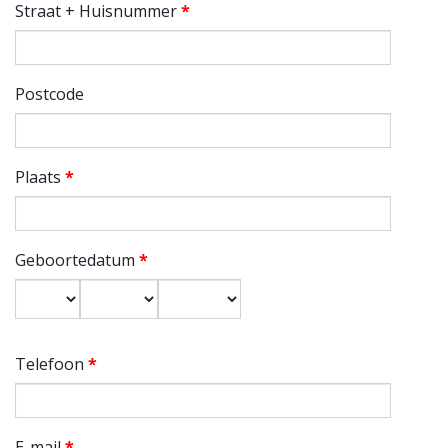
Straat + Huisnummer
*
Postcode
Plaats
*
Geboortedatum
*
Dag
Maand
Jaar
Telefoon
*
E-mail
*