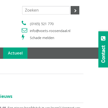
(0165) 521 770
info@voets-roosendaal.nl
Schade melden
Actueel
ieuws
Een nieuw hoofdstuk in uw leven? Vergeet uw
6-08