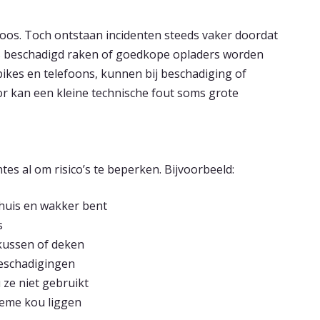
oos. Toch ontstaan incidenten steeds vaker doordat
s beschadigd raken of goedkope opladers worden
-bikes en telefoons, kunnen bij beschadiging of
or kan een kleine technische fout soms grote
s al om risico’s te beperken. Bijvoorbeeld:
thuis en wakker bent
s
 kussen of deken
beschadigingen
 ze niet gebruikt
treme kou liggen