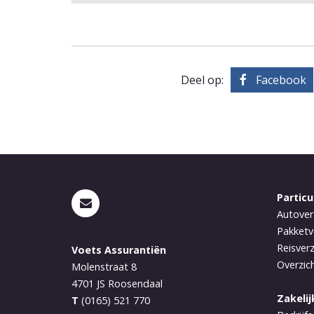
Deel op:
Facebook
Particu
Autover
Pakketv
Reisver
Voets Assurantiën
Overzich
Molenstraat 8
4701 JS
Roosendaal
Zakeli
T
(0165) 521 770