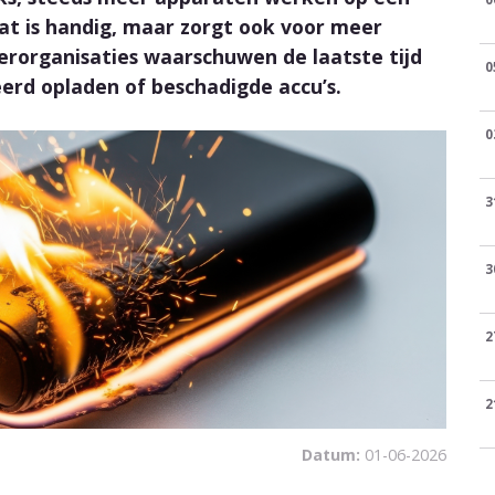
at is handig, maar zorgt ook voor meer
erorganisaties waarschuwen de laatste tijd
0
erd opladen of beschadigde accu’s.
0
3
3
2
2
Datum:
01-06-2026